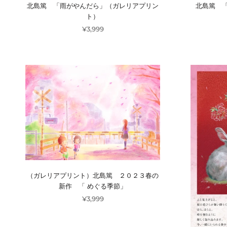
北島篤 「雨がやんだら」（ガレリアプリン
北島篤 
ト）
¥3,999
（ガレリアプリント）北島篤 ２０２３春の
新作 「 めぐる季節」
¥3,999