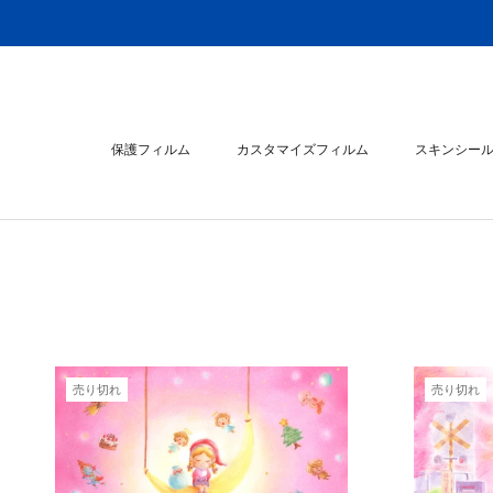
ス
キ
ッ
プ
し
て
保護フィルム
カスタマイズフィルム
スキンシー
コ
ン
スキンシー
テ
ン
ツ
に
移
動
す
る
売り切れ
売り切れ