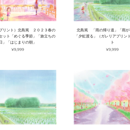
プリント）北島篤 ２０２３春の
北島篤 「雨の帰り道」「雨が
セット「めぐる季節」「旅立ちの
「夕虹渡る」（ガレリアプリン
日」「はじまりの朝」
ト
¥9,999
¥9,999