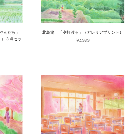
やんだら」
北島篤 「夕虹渡る」（ガレリアプリント）
ト）３点セッ
¥3,999