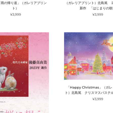
（ガレリアプリント）北島篤 
「雨の帰り道」（ガレリアプリン
新作 「はじまりの朝
ト）
¥3,999
¥3,999
「Happy Christmas」（
ト）北島篤 クリスマスパステ
¥3,999