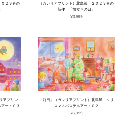
２０２３春の
（ガレリアプリント）北島篤 ２０２３春の
」
新作 「旅立ちの日」
¥3,999
ガレリアプリン
「前日」（ガレリアプリント）北島篤 クリ
ルアート０３
スマスパステルアート０２
¥3,999