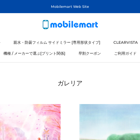
Mobilemart Web Site
ル
親水・防曇フィルム サイドミラー [専用形状タイプ]
CLEARVISTA
機種 / メーカーで選ぶ[プリント関係]
早割クーポン
ご利用ガイド
ル
機種 / メーカーで選ぶ[プリント関係]
ガレリア