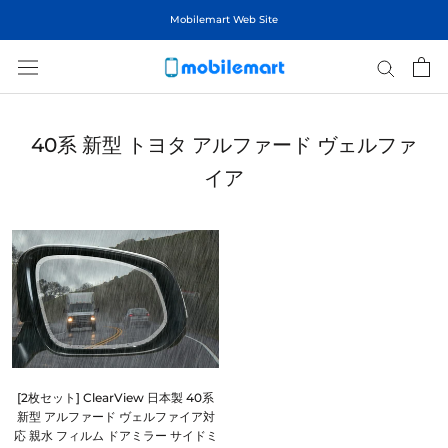
ス
Mobilemart Web Site
キ
ッ
プ
し
て
40系 新型 トヨタ アルファード ヴェルファ
コ
ン
イア
テ
ン
ツ
に
移
動
す
る
[2枚セット] ClearView 日本製 40系
新型 アルファード ヴェルファイア対
応 親水 フィルム ドアミラー サイドミ