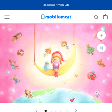
ス
Mobilemart Web Site
キ
ッ
プ
し
て
コ
ン
テ
ン
ツ
に
移
動
す
る