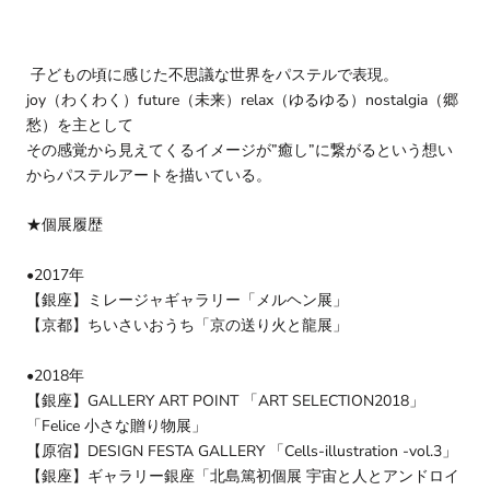
子どもの頃に感じた不思議な世界をパステルで表現。
joy（わくわく）future（未来）relax（ゆるゆる）nostalgia（郷
愁）を主として
その感覚から見えてくるイメージが”癒し”に繋がるという想い
からパステルアートを描いている。
★個展履歴
•2017年
【銀座】ミレージャギャラリー「メルヘン展」
【京都】ちいさいおうち「京の送り火と龍展」
•2018年
【銀座】GALLERY ART POINT 「ART SELECTION2018」
「Felice 小さな贈り物展」
【原宿】DESIGN FESTA GALLERY 「Cells-illustration -vol.3」
【銀座】ギャラリー銀座「北島篤初個展 宇宙と人とアンドロイ