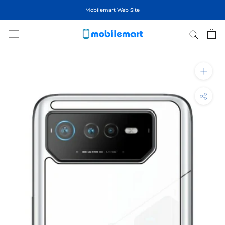
ス
Mobilemart Web Site
キ
ッ
プ
し
て
コ
ン
テ
ン
ツ
に
移
動
す
る