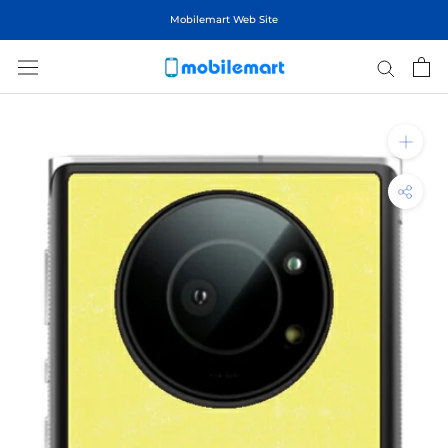
ス
Mobilemart Web Site
キ
ッ
プ
し
て
コ
ン
テ
ン
ツ
に
移
動
す
る