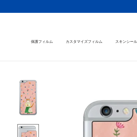
ス
キ
ッ
プ
し
て
保護フィルム
カスタマイズフィルム
スキンシー
コ
ン
スキンシー
テ
ン
ツ
に
移
動
す
る