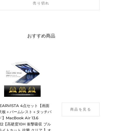
売り切れ
おすすめ商品
LEARVISTA 4点セット【画面
商品を見る
天板＋パームレスト＋タッチパ
】MacBook Air 13.6
022【高硬度10H 衝撃吸収 ブル
ライトカット 抗菌 クリア 】オ