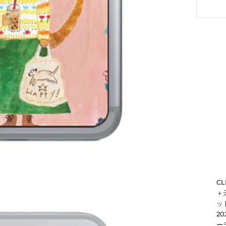
C
＋
ッド
2
ー