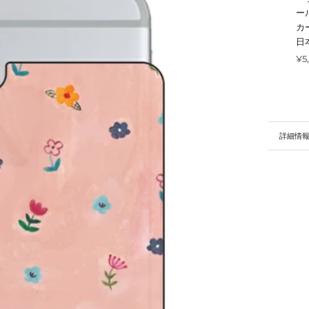
ー
カ
日
¥5
詳細情
画像を