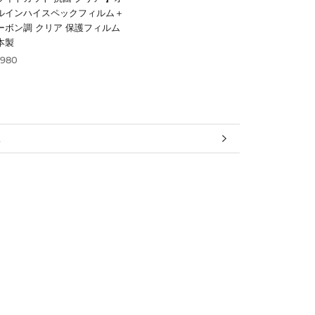
ルインハイスペックフィルム＋
ーボン調 クリア 保護フィルム
本製
,980
報
見る