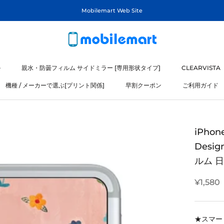
Mobilemart Web Site
ル
親水・防曇フィルム サイドミラー [専用形状タイプ]
CLEARVISTA
機種 / メーカーで選ぶ[プリント関係]
早割クーポン
ご利用ガイド
ル
機種 / メーカーで選ぶ[プリント関係]
iPhon
Desi
ルム 
¥1,580
★スマー