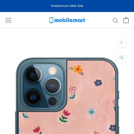
ス
Mobilemart Web Site
キ
ッ
プ
し
て
コ
ン
テ
ン
ツ
に
移
動
す
る