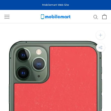
ス
Mobilemart Web Site
キ
ッ
プ
し
て
コ
ン
テ
ン
ツ
に
移
動
す
る