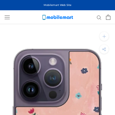
ス
Mobilemart Web Site
キ
ッ
プ
し
て
コ
ン
テ
ン
ツ
に
移
動
す
る