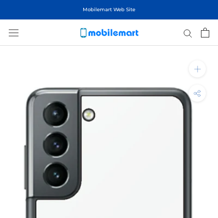
ス
Mobilemart Web Site
キ
ッ
プ
し
て
コ
ン
テ
ン
ツ
に
移
動
す
る