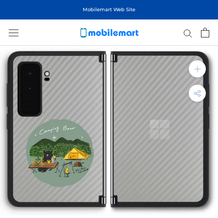
ス
Mobilemart Web Site
キ
ッ
プ
し
て
コ
ン
テ
ン
ツ
に
移
動
す
る