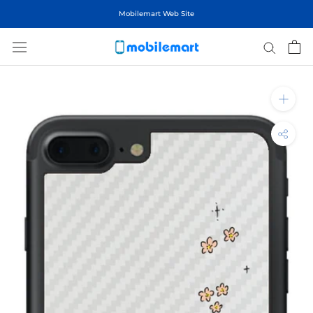
ス
Mobilemart Web Site
キ
ッ
プ
し
て
コ
ン
テ
ン
ツ
に
移
動
す
る