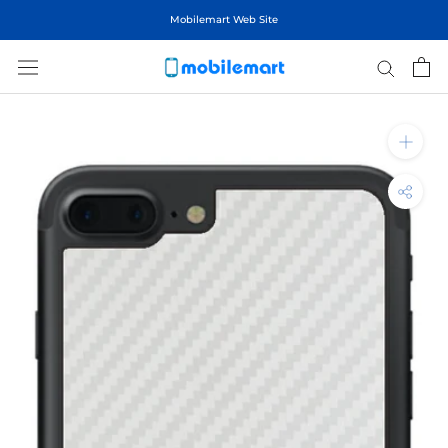
ス
Mobilemart Web Site
キ
ッ
プ
し
て
コ
ン
テ
ン
ツ
に
移
動
す
る