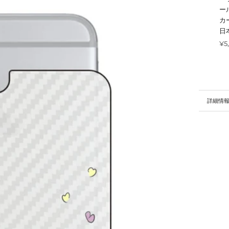
ー
カ
日
¥5
詳細情
画像を