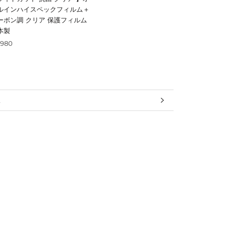
ルインハイスペックフィルム＋
ーボン調 クリア 保護フィルム
本製
,980
報
見る