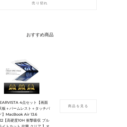
売り切れ
おすすめ商品
LEARVISTA 4点セット【画面
商品を見る
天板＋パームレスト＋タッチパ
】MacBook Air 13.6
022【高硬度10H 衝撃吸収 ブル
ライトカット 抗菌 クリア 】オ