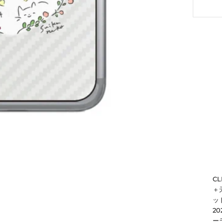
C
＋
ッド
2
ー