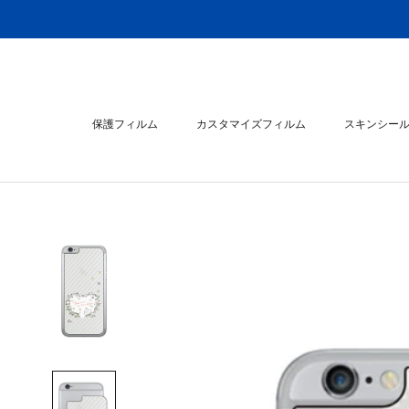
ス
キ
ッ
プ
し
て
保護フィルム
カスタマイズフィルム
スキンシー
コ
ン
スキンシー
テ
ン
ツ
に
移
動
す
る