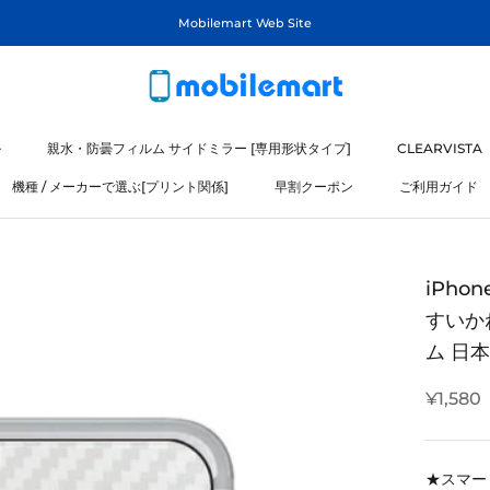
Mobilemart Web Site
ル
親水・防曇フィルム サイドミラー [専用形状タイプ]
CLEARVISTA
機種 / メーカーで選ぶ[プリント関係]
早割クーポン
ご利用ガイド
ル
機種 / メーカーで選ぶ[プリント関係]
iPhon
すいかね
ム 日
¥1,580
★スマー