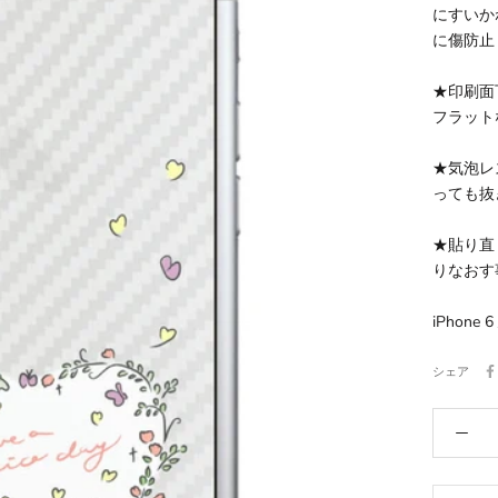
にすいか
に傷防止
★印刷面
フラット
★気泡レ
っても抜
★貼り直
りなおす
iPhon
シェア