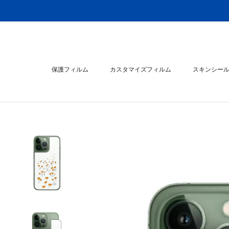
ス
キ
ッ
プ
し
て
保護フィルム
カスタマイズフィルム
スキンシー
コ
ン
スキンシー
テ
ン
ツ
に
移
動
す
る