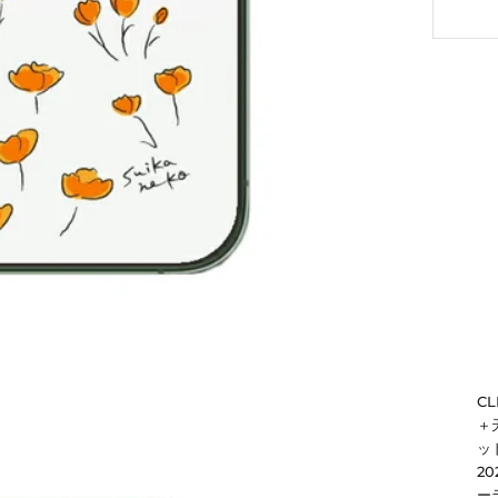
C
＋
ッド
2
ー