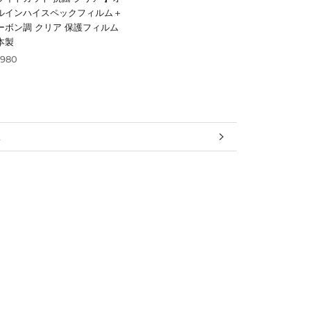
ルインハイスペックフィルム＋
ーボン調 クリア 保護フィルム
本製
,980
報
見る