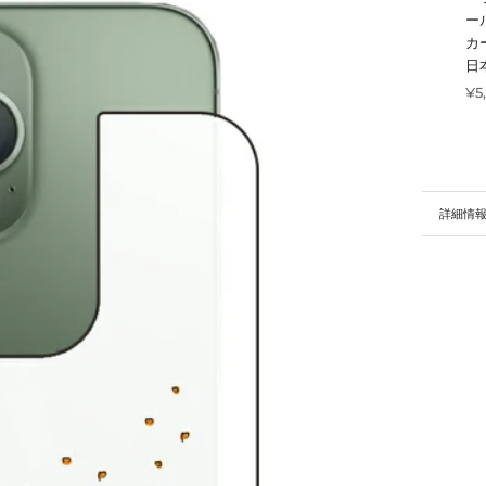
ー
カ
日
¥5
詳細情
画像を