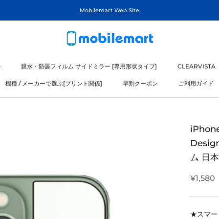
Mobilemart Web Site
ル
親水・防曇フィルム サイドミラー [専用形状タイプ]
CLEARVISTA
機種 / メーカーで選ぶ[プリント関係]
早割クーポン
ご利用ガイド
ル
機種 / メーカーで選ぶ[プリント関係]
iPhon
Desi
ム 日
¥1,580
★スマー