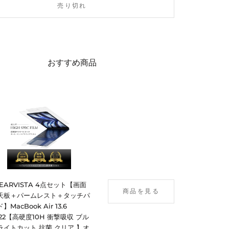
売り切れ
おすすめ商品
LEARVISTA 4点セット【画面
商品を見る
天板＋パームレスト＋タッチパ
】MacBook Air 13.6
022【高硬度10H 衝撃吸収 ブル
ライトカット 抗菌 クリア 】オ