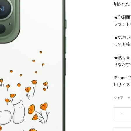
刷された
★印刷面
フラット
★気泡レ
っても抜
★貼り直
りなおす
iPhone
用サイズ
シェア