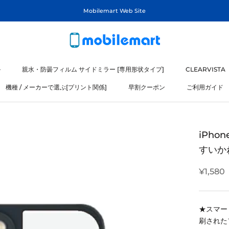
Mobilemart Web Site
ル
親水・防曇フィルム サイドミラー [専用形状タイプ]
CLEARVISTA
機種 / メーカーで選ぶ[プリント関係]
早割クーポン
ご利用ガイド
ル
機種 / メーカーで選ぶ[プリント関係]
iPhon
すいかね
¥1,580
★スマー
刷された