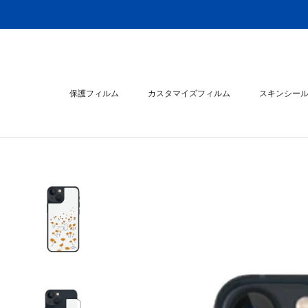
ス
キ
ッ
プ
し
て
保護フィルム
カスタマイズフィルム
スキンシー
コ
ン
スキンシー
テ
ン
ツ
に
移
動
す
る