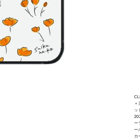
C
＋
ッド
2
ー
ー
カ