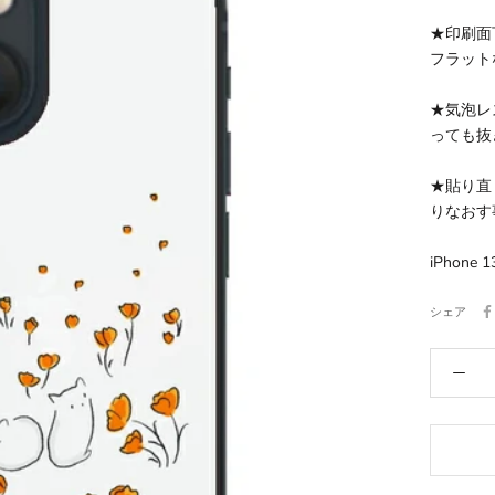
★印刷面
フラット
★気泡レ
っても抜
★貼り直
りなおす
iPhon
シェア