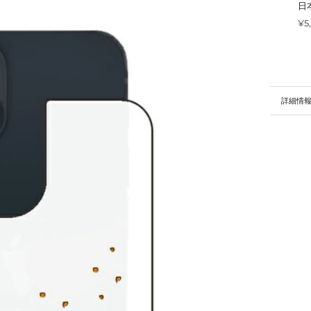
日
¥5
詳細情
画像を