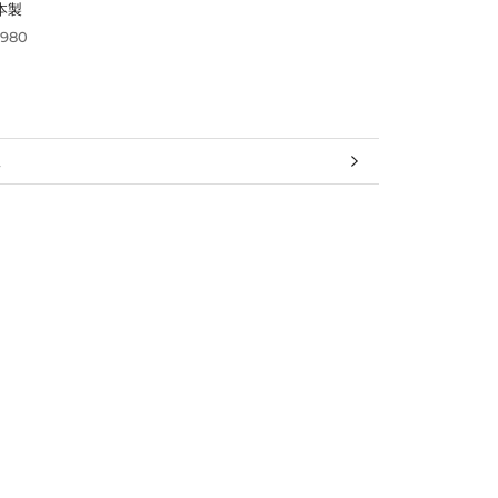
本製
,980
報
見る