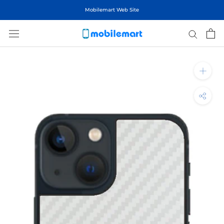
ス
Mobilemart Web Site
キ
ッ
プ
し
て
コ
ン
テ
ン
ツ
に
移
動
す
る