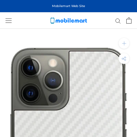
ス
Mobilemart Web Site
キ
ッ
プ
し
て
コ
ン
テ
ン
ツ
に
移
動
す
る