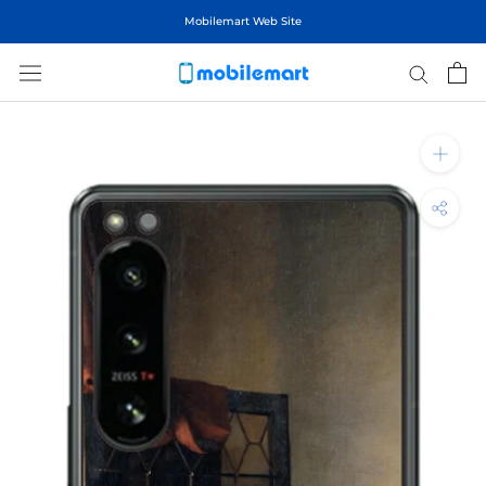
ス
Mobilemart Web Site
キ
ッ
プ
し
て
コ
ン
テ
ン
ツ
に
移
動
す
る