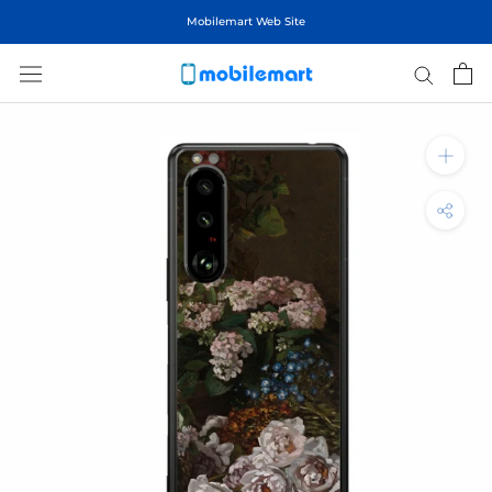
ス
Mobilemart Web Site
キ
ッ
プ
し
て
コ
ン
テ
ン
ツ
に
移
動
す
る