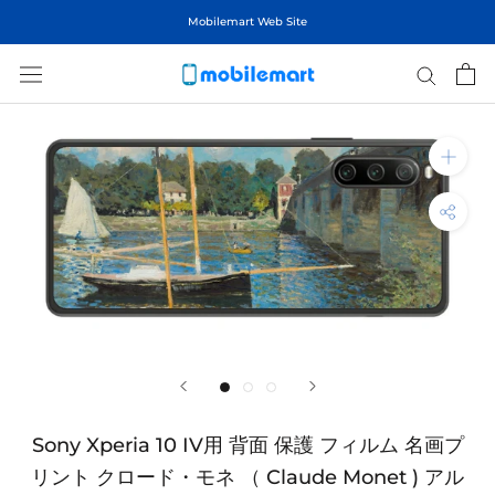
ス
Mobilemart Web Site
キ
ッ
プ
し
て
コ
ン
テ
ン
ツ
に
移
動
す
る
Sony Xperia 10 IV用 背面 保護 フィルム 名画プ
リント クロード・モネ （ Claude Monet ) アル