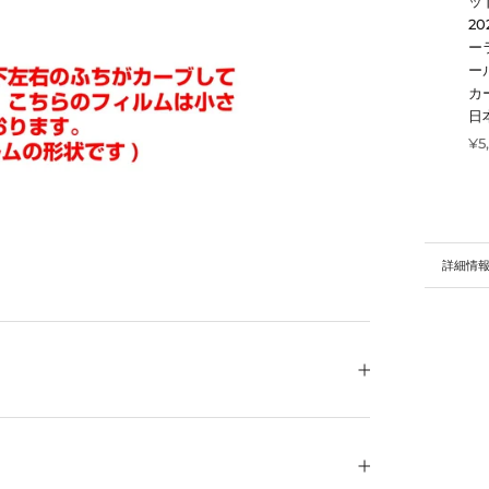
ッド
2
ー
ー
カ
日
¥5
詳細情
画像を