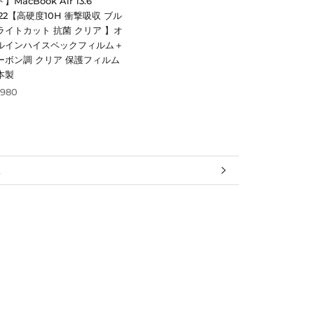
】MacBook Air 13.6
022【高硬度10H 衝撃吸収 ブル
ライトカット 抗菌 クリア 】オ
ルインハイスペックフィルム＋
ーボン調 クリア 保護フィルム
本製
,980
報
見る