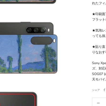
れたフィ
★印刷面
フラット
★気泡レ
っても抜
★貼り直
りなおす
Sony 
ズ、対応機種：
SOG07 (a
天モバイ
シェア