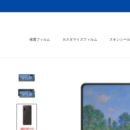
ス
キ
ッ
プ
し
て
保護フィルム
カスタマイズフィルム
スキンシー
コ
ン
スキンシー
テ
ン
ツ
に
移
動
す
る