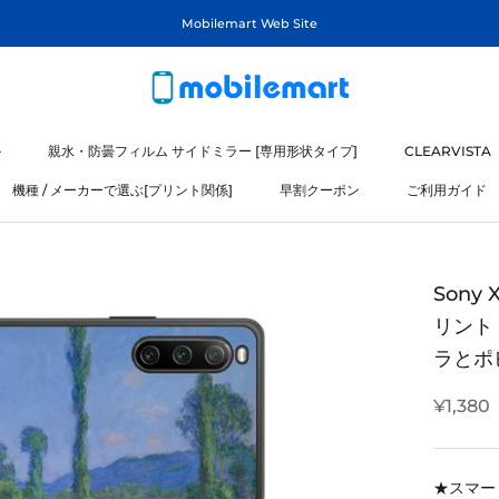
Mobilemart Web Site
ル
親水・防曇フィルム サイドミラー [専用形状タイプ]
CLEARVISTA
機種 / メーカーで選ぶ[プリント関係]
早割クーポン
ご利用ガイド
ル
機種 / メーカーで選ぶ[プリント関係]
Sony
リント 
ラとポ
¥1,380
★スマー