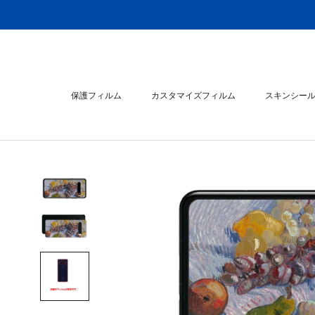
ス
キ
ッ
プ
し
て
保護フィルム
カスタマイズフィルム
スキンシー
コ
ン
スキンシー
テ
ン
ツ
に
移
動
す
る