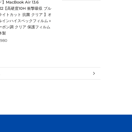
】MacBook Air 13.6
022【高硬度10H 衝撃吸収 ブル
ライトカット 抗菌 クリア 】オ
ルインハイスペックフィルム＋
ーボン調 クリア 保護フィルム
本製
,980
報
見る