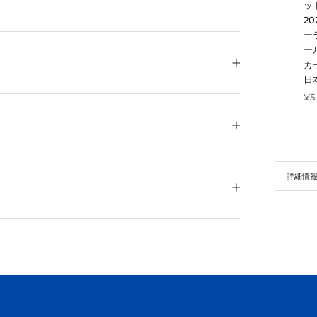
ッド
2
ー
ー
カ
日
¥5
詳細情
画像を