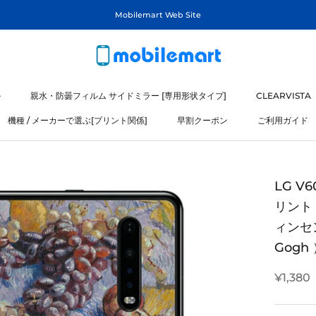
Mobilemart Web Site
ル
親水・防曇フィルム サイドミラー [専用形状タイプ]
CLEARVISTA
機種 / メーカーで選ぶ[プリント関係]
早割クーポン
ご利用ガイド
ル
機種 / メーカーで選ぶ[プリント関係]
LG V
リント
ィンセン
Gogh
¥1,380