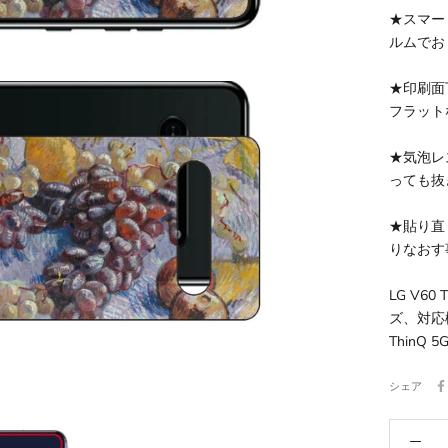
★スマー
ルムでお
★印刷面
フラット
★気泡レ
っても抜
★貼り直
りなおす
LG V6
ズ、対応機種：
ThinQ 5G
シェア