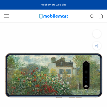
ス
Mobilemart Web Site
キ
ッ
プ
し
て
コ
ン
テ
ン
ツ
に
移
動
す
る