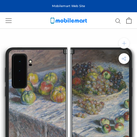
ス
Mobilemart Web Site
キ
ッ
プ
し
て
コ
ン
テ
ン
ツ
に
移
動
す
る