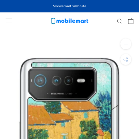
ス
Mobilemart Web Site
キ
ッ
プ
し
て
コ
ン
テ
ン
ツ
に
移
動
す
る