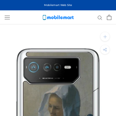
ス
Mobilemart Web Site
キ
ッ
プ
し
て
コ
ン
テ
ン
ツ
に
移
動
す
る