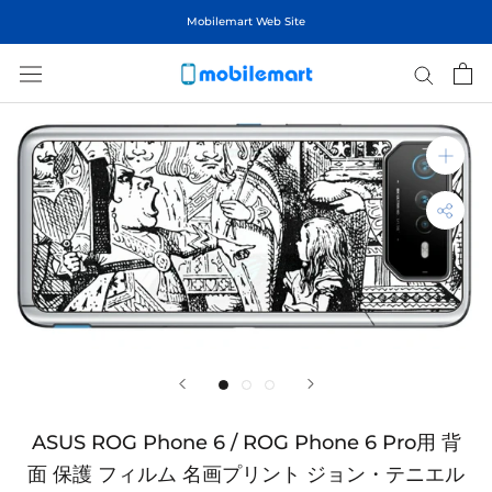
ス
Mobilemart Web Site
キ
ッ
プ
し
て
コ
ン
テ
ン
ツ
に
移
動
す
る
ASUS ROG Phone 6 / ROG Phone 6 Pro用 背
面 保護 フィルム 名画プリント ジョン・テニエル