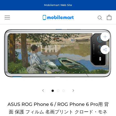
ス
Mobilemart Web Site
キ
ッ
プ
し
て
コ
ン
テ
ン
ツ
に
移
動
す
る
ASUS ROG Phone 6 / ROG Phone 6 Pro用 背
面 保護 フィルム 名画プリント クロード・モネ