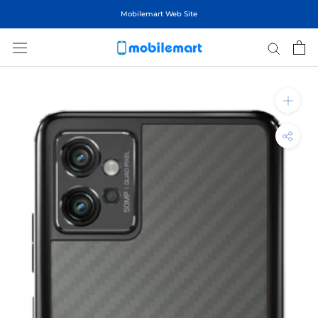
ス
Mobilemart Web Site
キ
ッ
プ
し
て
コ
ン
テ
ン
ツ
に
移
動
す
る