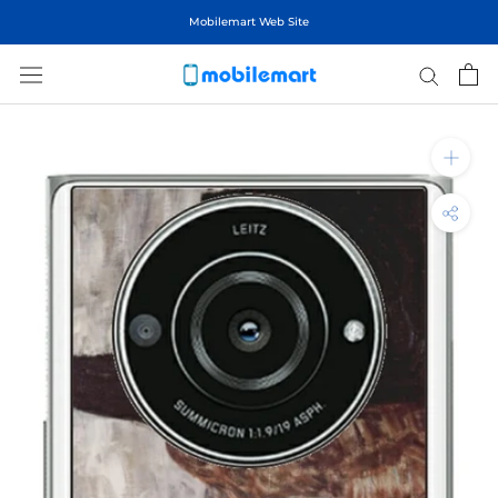
ス
Mobilemart Web Site
キ
ッ
プ
し
て
コ
ン
テ
ン
ツ
に
移
動
す
る