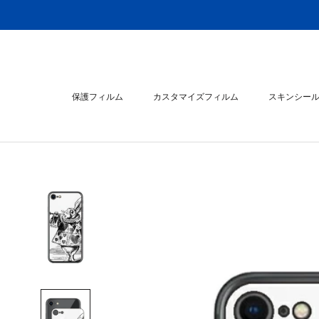
ス
キ
ッ
プ
し
て
保護フィルム
カスタマイズフィルム
スキンシー
コ
ン
スキンシー
テ
ン
ツ
に
移
動
す
る