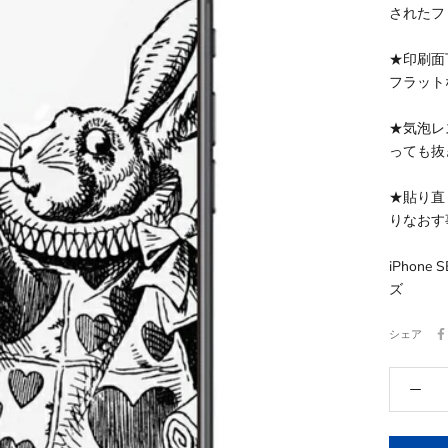
されたフ
★印刷面
フラット
★気泡レ
っても抜
★貼り直
りなおす
iPhon
ズ
シェア