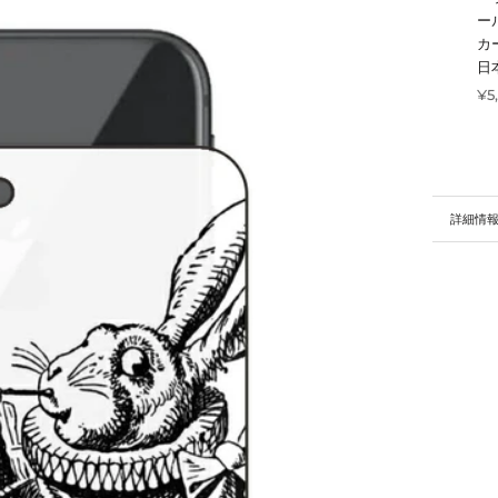
ー
カ
日
¥5
詳細情
画像を