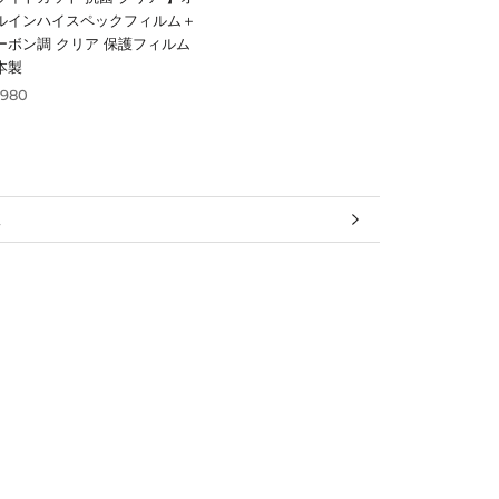
ルインハイスペックフィルム＋
ーボン調 クリア 保護フィルム
本製
,980
報
見る