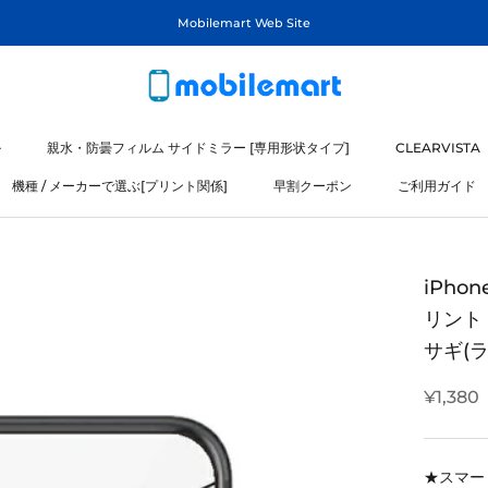
Mobilemart Web Site
ル
親水・防曇フィルム サイドミラー [専用形状タイプ]
CLEARVISTA
機種 / メーカーで選ぶ[プリント関係]
早割クーポン
ご利用ガイド
ル
機種 / メーカーで選ぶ[プリント関係]
iPho
リント 
サギ(ラ
¥1,380
★スマー