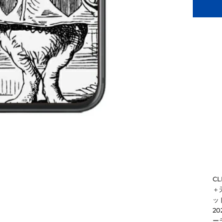
C
＋
ッド
2
ー