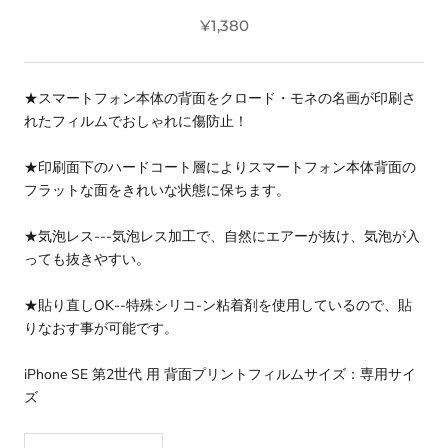
¥1,380
★スマートフォン本体の背面をクロード・モネの名画が印刷さ
れたフィルムでおしゃれに傷防止！
★印刷面下のハードコート層によりスマートフォン本体背面の
フラットな面をきれいな状態に保ちます。
★気泡レス---気泡レス加工で、自然にエアーが抜け、気泡が入
っても抜きやすい。
★貼り直しOK--特殊シリコ-ン粘着剤を使用しているので、貼
りなおす事が可能です。
iPhone SE 第2世代 用 背面プリントフィルムサイズ：専用サイ
ズ