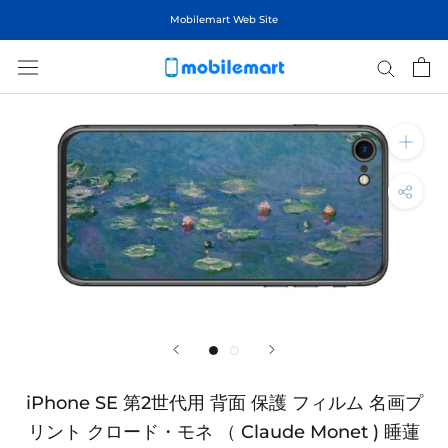
ス
Mobilemart Web Site
キ
ッ
プ
し
て
コ
ン
テ
ン
ツ
に
移
動
す
る
iPhone SE 第2世代用 背面 保護 フィルム 名画プ
リント クロード・モネ （ Claude Monet ) 睡蓮