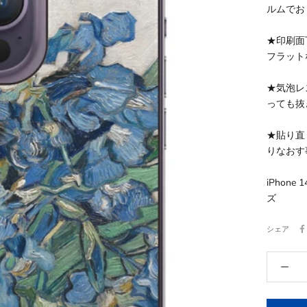
ルムでお
★印刷面
フラット
★気泡レ
っても抜
★貼り直
りなおす
iPhon
ズ
シェア