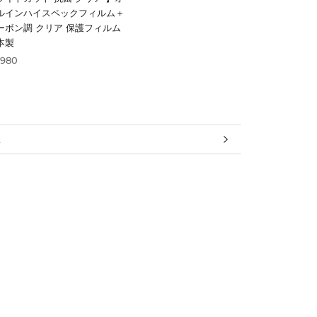
ルインハイスペックフィルム＋
ーボン調 クリア 保護フィルム
本製
,980
報
見る