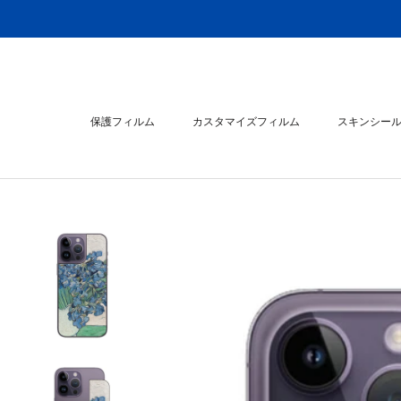
ス
キ
ッ
プ
し
て
保護フィルム
カスタマイズフィルム
スキンシー
コ
ン
スキンシー
テ
ン
ツ
に
移
動
す
る