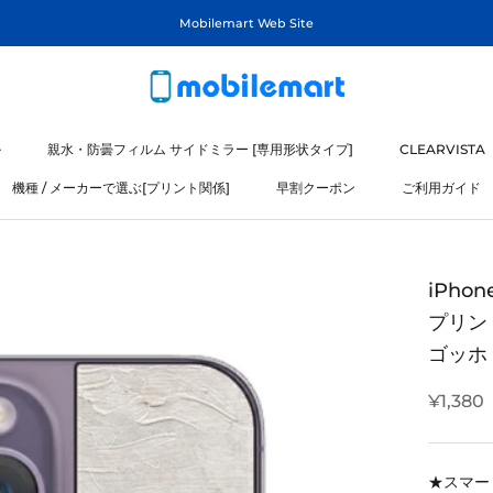
Mobilemart Web Site
ル
親水・防曇フィルム サイドミラー [専用形状タイプ]
CLEARVISTA
機種 / メーカーで選ぶ[プリント関係]
早割クーポン
ご利用ガイド
ル
機種 / メーカーで選ぶ[プリント関係]
iPho
プリン
ゴッホ V
¥1,380
★スマー