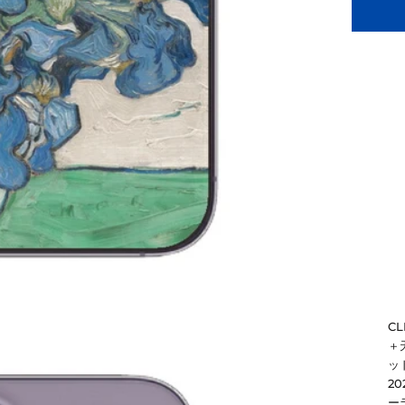
C
＋
ッド
2
ー