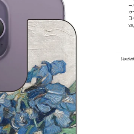
ー
カ
日
¥5
詳細情
画像を