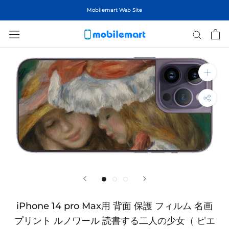
ス
Mobilemart Web Site
キ
ッ
プ
し
て
コ
ン
テ
ン
ツ
に
移
動
す
る
iPhone 14 pro Max用 背面 保護 フィルム 名画
プリント ルノワール 読書する二人の少女（ ピエ