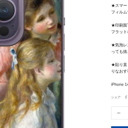
★スマー
フィルム
★印刷面
フラット
★気泡レ
っても抜
★貼り直
りなおす
iPhon
シェア