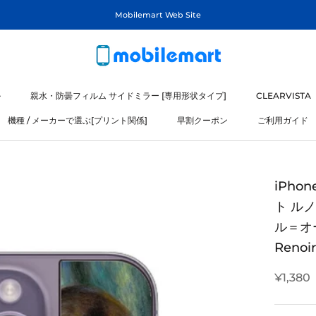
Mobilemart Web Site
ル
親水・防曇フィルム サイドミラー [専用形状タイプ]
CLEARVISTA
機種 / メーカーで選ぶ[プリント関係]
早割クーポン
ご利用ガイド
ル
機種 / メーカーで選ぶ[プリント関係]
iPho
ト ル
ル＝オー
Renoi
¥1,380