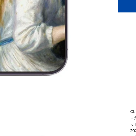
C
＋
ッド
2