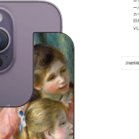
ー
ー
カ
日
¥5
詳細情
画像を