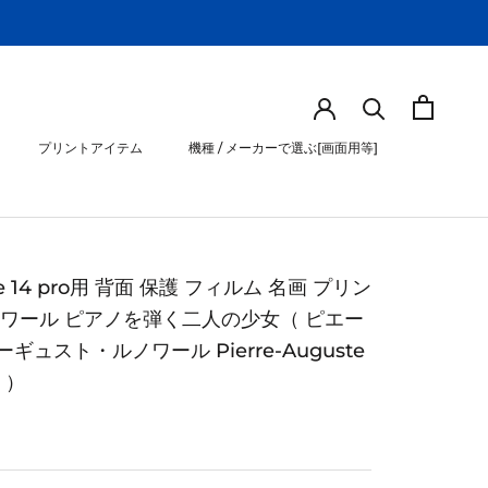
プリントアイテム
機種 / メーカーで選ぶ[画面用等]
プリントアイテム
機種 / メーカーで選ぶ[画面用等]
ne 14 pro用 背面 保護 フィルム 名画 プリン
ノワール ピアノを弾く二人の少女（ ピエー
ギュスト・ルノワール Pierre-Auguste
r ）