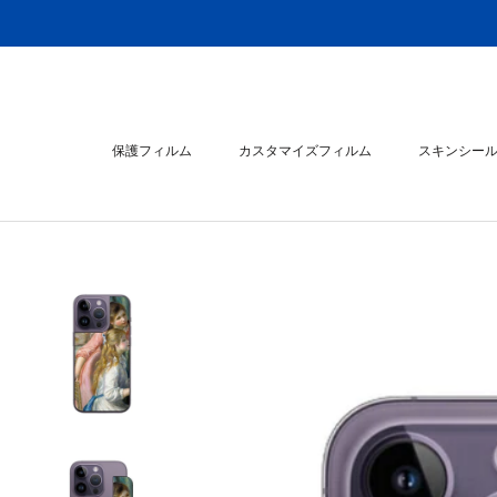
ス
キ
ッ
プ
し
て
保護フィルム
カスタマイズフィルム
スキンシー
コ
ン
スキンシー
テ
ン
ツ
に
移
動
す
る