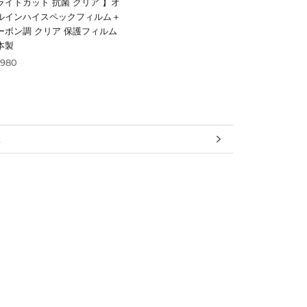
ライトカット 抗菌 クリア 】オ
ルインハイスペックフィルム＋
ーボン調 クリア 保護フィルム
本製
,980
報
見る