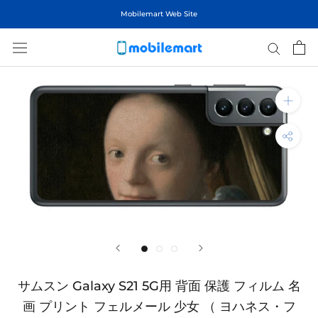
ス
Mobilemart Web Site
キ
ッ
プ
し
て
コ
ン
テ
ン
ツ
に
移
動
す
る
サムスン Galaxy S21 5G用 背面 保護 フィルム 名
画 プリント フェルメール 少女 （ ヨハネス・フ