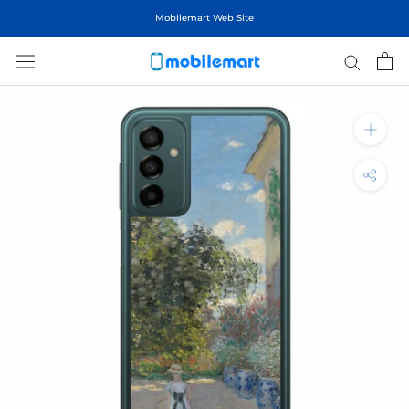
ス
Mobilemart Web Site
キ
ッ
プ
し
て
コ
ン
テ
ン
ツ
に
移
動
す
る