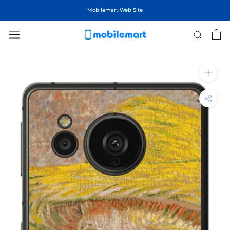
ス
Mobilemart Web Site
キ
ッ
プ
し
て
コ
ン
テ
ン
ツ
に
移
動
す
る