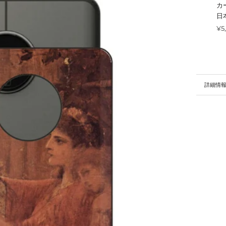
カ
日
¥5
詳細情
画像を