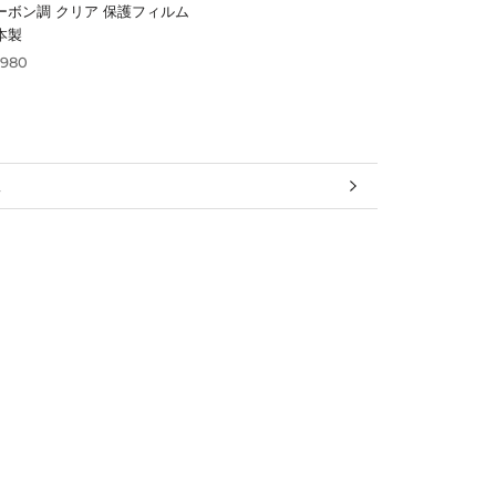
ーボン調 クリア 保護フィルム
本製
,980
報
見る