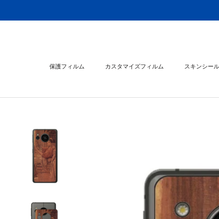
ス
キ
ッ
プ
し
て
保護フィルム
カスタマイズフィルム
スキンシー
コ
ン
スキンシー
テ
ン
ツ
に
移
動
す
る