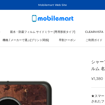
Mobilemart Web Site
ル
親水・防曇フィルム サイドミラー [専用形状タイプ]
CLEARVISTA
機種 / メーカーで選ぶ[プリント関係]
早割クーポン
ご利用ガイド
ル
機種 / メーカーで選ぶ[プリント関係]
シャープ
ルム 
¥1,380
★スマー
されたフ