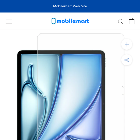
ス
Mobilemart Web Site
キ
ッ
プ
し
て
コ
ン
テ
ン
ツ
に
移
動
す
る