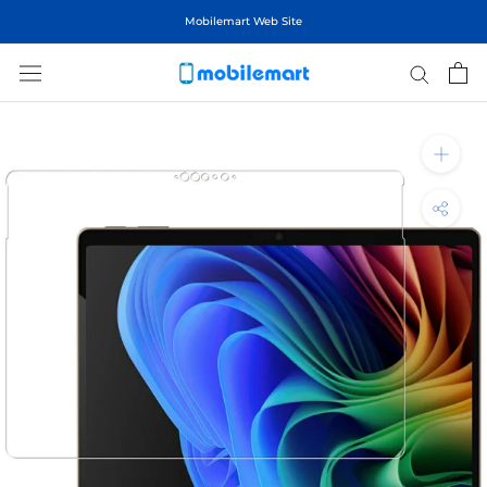
ス
Mobilemart Web Site
キ
ッ
プ
し
て
コ
ン
テ
ン
ツ
に
移
動
す
る