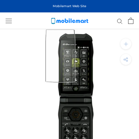
ス
Mobilemart Web Site
キ
ッ
プ
し
て
コ
ン
テ
ン
ツ
に
移
動
す
る