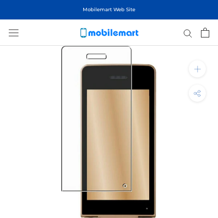
ス
Mobilemart Web Site
キ
ッ
プ
し
て
コ
ン
テ
ン
ツ
に
移
動
す
る