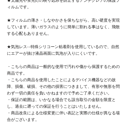
★太陽光や蛍光灯の映り込みを防止するアンチグレアの保護フ
ィルムです。
★フィルムの薄さ・しなやかさを保ちながら、高い硬度を実現
しています。薄いガラスのように簡単に割れる事はなく、飛散
する心配もありません。
★気泡レス--特殊シリコーン粘着剤を使用しているので、自然
にエアーが抜け液晶画面に気泡が入りにくいです。
・こちらの商品は一般的な使用で汚れや傷から保護するための
商品です。
・こちらの商品を使用したことによるデバイス機器などの故
障、損傷、破損、その他の損害につきまして、有形や無形を問
わず一切の責任を負いかねますので予めご了承ください。
・保証の範囲は、いかなる場合でも該当取引の金額を限度と
し、過去に遡っての保証を行うことはいたしません。
・商品改良による仕様変更に伴い表記と実際の仕様が異なる場
合がございます。