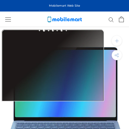
ス
Mobilemart Web Site
キ
ッ
プ
し
て
コ
ン
テ
ン
ツ
に
移
動
す
る