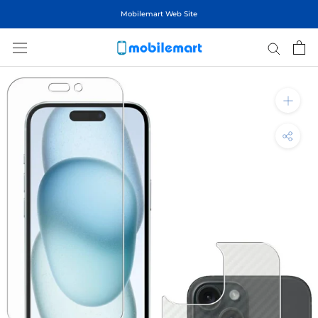
ス
Mobilemart Web Site
キ
ッ
プ
し
て
コ
ン
テ
ン
ツ
に
移
動
す
る